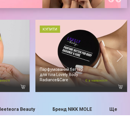
КУПИТИ
Парфумований баттер
для тіла Lovely Body
Radiance&Care
вності
Є в наявності
Meeteora Beauty
Бренд NIKK MOLE
Ще