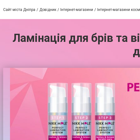
Сайт міста Дніпра
Довідник
Інтернет-магазини
Інтернет-магазини косм
Ламінація для брів та в
д