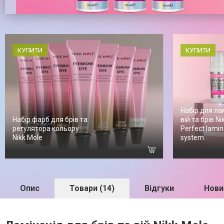
КУПИТИ
КУПИТИ
Набір для ла
Набір фарб для брів та
вій та брів Ni
регулятора кольору
Perfect lamin
Nikk Mole
system
Опис
Товари (14)
Відгуки
Новин