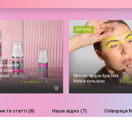
КУПИТИ
мінування
kk Mole
ation
Міні паста для брів Nikk
Mole в кольорах
Є в наявності
Є в ная
и та статті (8)
Наше відео (7)
Співпраця 