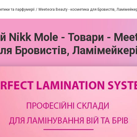
етики та парфумерії
Meeteora Beauty - косметика для Бровистів, Ламімейкер
ій Nikk Mole - Товари - Mee
ля Бровистів, Ламімейкер