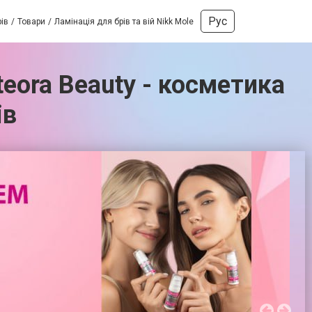
Рус
ів
Товари
Ламінація для брів та вій Nikk Mole
teora Beauty - косметика
ів