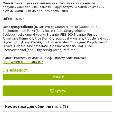
Спосіб застосування:
невелику кількість засобу нанести
подушечками пальців на чисту шкіру і втерти м’якими круговими
рухами. Залишити до повного поглинання.
Об’єм:
150 мл
Склад/Ingredients (INCI):
Water, Cocos Nucifera (Coconut) Oil,
Butyrospermum Parkii (Shea Butter), Ceto Stearyl Alcohol,
Cyclopentasiloxane, Glyceryn Stearate, PEG-100 Stearate, Prunus
Armeniaca Kernel Oil, Rice Bran Oil, Isopropyl Myristate, Propylene Glycol,
Glycerin, Ethylhexyl Olivate, Sodium Acrylates Copolymer, Polyglyceryl-4
Olivate, Glycerol Monostearate, Aloe Barbadensis Leaf Juice,
Phenoxyethanol (and) Ethylhexylglycerin, Perfume.
Купити косметику можна на офіційному сайті компанії
https://meeteorabeauty.eu/
Є в наявності
КУПИТИ
Купити
Косметика для обличчя і тіла (3)