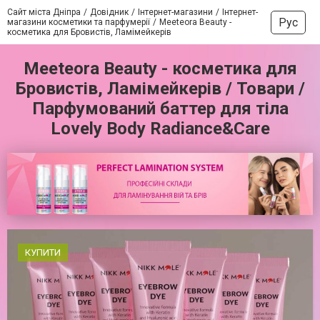
Сайт міста Дніпра
Довідник
Інтернет-магазини
Інтернет-
Рус
магазини косметики та парфумерії
Meeteora Beauty -
косметика для Бровистів, Ламімейкерів
Meeteora Beauty - косметика для
Бровистів, Ламімейкерів / Товари /
Парфумований баттер для тіла
Lovely Body Radiance&Care
КУПИТИ