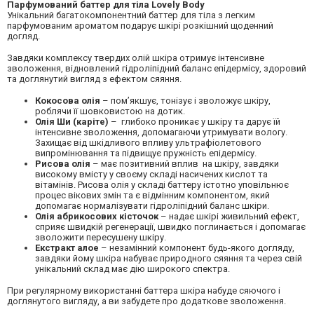
Парфумований баттер для тіла Lovely Body
Унікальний багатокомпонентний баттер для тіла з легким
парфумованим ароматом подарує шкірі розкішний щоденний
догляд.
Завдяки комплексу твердих олій шкіра отримує інтенсивне
зволоження, відновлений гідроліпідний баланс епідермісу, здоровий
та доглянутий вигляд з ефектом сяяння.
Кокосова олія
– пом’якшує, тонізує і зволожує шкіру,
роблячи її шовковистою на дотик.
Олія Ши (каріте)
– глибоко проникає у шкіру та дарує їй
інтенсивне зволоження, допомагаючи утримувати вологу.
Захищає від шкідливого впливу ультрафіолетового
випромінювання та підвищує пружність епідермісу.
Рисова олія
– має позитивний вплив на шкіру, завдяки
високому вмісту у своєму складі насичених кислот та
вітамінів. Рисова олія у складі баттеру істотно уповільнює
процес вікових змін та є відмінним компонентом, який
допомагає нормалізувати гідроліпідний баланс шкіри.
Олія абрикосових кісточок
– надає шкірі живильний ефект,
сприяє швидкій регенерації, швидко поглинається і допомагає
зволожити пересушену шкіру.
Екстракт алое
– незамінний компонент будь-якого догляду,
завдяки йому шкіра набуває природного сяяння та через свій
унікальний склад має дію широкого спектра.
При регулярному використанні баттера шкіра набуде сяючого і
доглянутого вигляду, а ви забудете про додаткове зволоження.