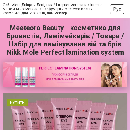
Сайт міста Дніпра
Довідник
Інтернет-магазини
Інтернет-
Рус
магазини косметики та парфумерії
Meeteora Beauty -
косметика для Бровистів, Ламімейкерів
Meeteora Beauty - косметика для
Бровистів, Ламімейкерів / Товари /
Набір для ламінування вій та брів
Nikk Mole Perfect lamination system
КУПИТИ