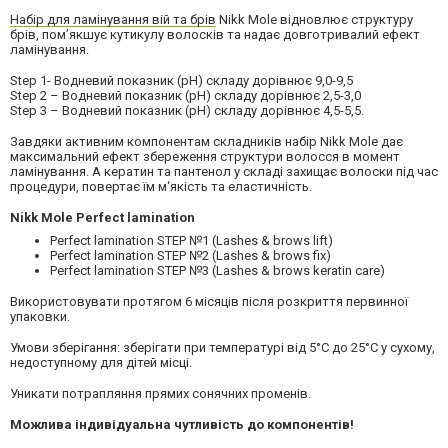
Набір для ламінування вій та брів
Nikk Mole відновлює структуру
брів, пом’якшує кутикулу волосків та надає довготривалий ефект
ламінування.
Step 1- Водневий показник (pH) складу дорівнює 9,0-9,5
Step 2 – Водневий показник (pH) складу дорівнює 2,5-3,0
Step 3 – Водневий показник (pH) складу дорівнює 4,5-5,5.
Завдяки активним компонентам складників набір Nikk Mole дає
максимальний ефект збереження структури волосся в момент
ламінування. А кератин та пантенол у складі захищає волоски під час
процедури, повертає їм м‘якість та еластичність.
Nikk Mole Perfect lamination
Perfect lamination STEP №1 (Lashes & brows lift)
Perfect lamination STEP №2 (Lashes & brows fix)
Perfect lamination STEP №3 (Lashes & brows keratin care)
Використовувати протягом 6 місяців після розкриття первинної
упаковки.
Умови зберігання: зберігати при температурі від 5°С до 25°С у сухому,
недоступному для дітей місці.
Уникати потрапляння прямих сонячних променів.
Можлива індивідуальна чутливість до компонентів!