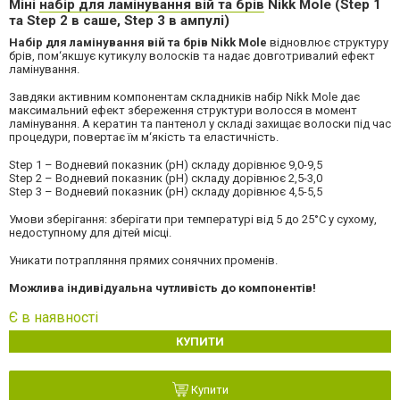
Міні
набір для ламінування вій та брів
Nikk Mole (Step 1
та Step 2 в саше, Step 3 в ампулі)
Набір для ламінування вій та брів Nikk Mole
відновлює структуру
брів, пом‘якшує кутикулу волосків та надає довготривалий ефект
ламінування.
Завдяки активним компонентам складників набір Nikk Mole дає
максимальний ефект збереження структури волосся в момент
ламінування. А кератин та пантенол у складі захищає волоски під час
процедури, повертає їм м‘якість та еластичність.
Step 1 – Водневий показник (pH) складу дорівнює 9,0-9,5
Step 2 – Водневий показник (pH) складу дорівнює 2,5-3,0
Step 3 – Водневий показник (pH) складу дорівнює 4,5-5,5
Умови зберігання: зберігати при температурі від 5 до 25°С у сухому,
недоступному для дітей місці.
Уникати потрапляння прямих сонячних променів.
Можлива індивідуальна чутливість до компонентів!
Є в наявності
КУПИТИ
Купити