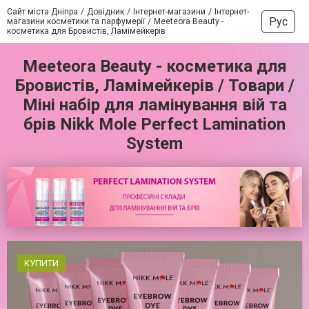
Сайт міста Дніпра
Довідник
Інтернет-магазини
Інтернет-
Рус
магазини косметики та парфумерії
Meeteora Beauty -
косметика для Бровистів, Ламімейкерів
Meeteora Beauty - косметика для
Бровистів, Ламімейкерів / Товари /
Міні набір для ламінування вій та
брів Nikk Mole Perfect Lamination
System
КУПИТИ