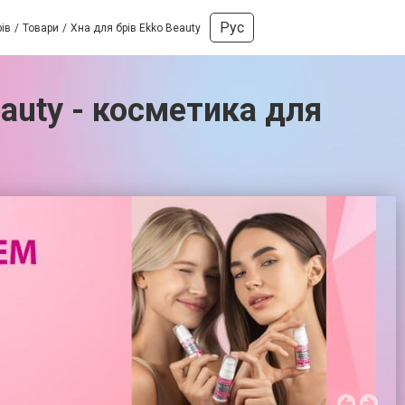
Рус
ів
Товари
Хна для брів Ekko Beauty
eauty - косметика для