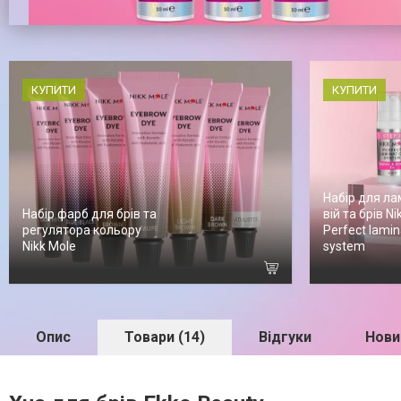
КУПИТИ
КУПИТИ
Набір для ла
Набір фарб для брів та
вій та брів Ni
регулятора кольору
Perfect lamin
Nikk Mole
system
Опис
Товари (14)
Відгуки
Новин