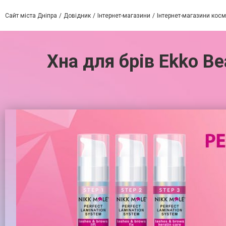
Сайт міста Дніпра
Довідник
Інтернет-магазини
Інтернет-магазини косм
Хна для брів Ekko Be