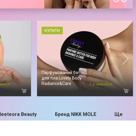
КУПИТИ
Парфумований баттер
для тіла Lovely Body
Radiance&Care
вності
Є в наявності
Meeteora Beauty
Бренд NIKK MOLE
Ще