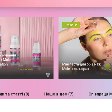
КУПИТИ
мінування
kk Mole
ation
Міні паста для брів Nikk
Mole в кольорах
Є в наявності
Є в ная
и та статті (8)
Наше відео (7)
Співпраця 