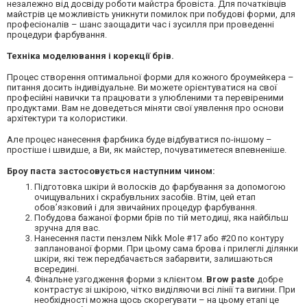
незалежно від досвіду роботи майстра бровіста. Для початківців
майстрів це можливість уникнути помилок при побудові форми, для
професіоналів – шанс заощадити час і зусилля при проведенні
процедури фарбування.
Техніка моделювання і корекції брів.
Процес створення оптимальної форми для кожного броумейкера –
питання досить індивідуальне. Ви можете орієнтуватися на свої
професійні навички та працювати з улюбленими та перевіреними
продуктами. Вам не доведеться міняти свої уявлення про основи
архітектури та колористики.
Але процес нанесення фарбника буде відбуватися по-іншому –
простіше і швидше, а Ви, як майстер, почуватиметеся впевненіше.
Броу паста застосовується наступним чином:
Підготовка шкіри й волосків до фарбування за допомогою
очищувальних і скрабувльних засобів. Втім, цей етап
обов’язковий і для звичайних процедур фарбування.
Побудова бажаної форми брів по тій методиці, яка найбільш
зручна для вас.
Нанесення пасти пензлем Nikk Mole #17 або #20 по контуру
запланованої форми. При цьому сама брова і прилеглі ділянки
шкіри, які теж передбачається забарвити, залишаються
всередині.
Фінальне узгодження форми з клієнтом.
Brow paste
добре
контрастує зі шкірою, чітко виділяючи всі лінії та вигини. При
необхідності можна щось скорегувати – на цьому етапі це