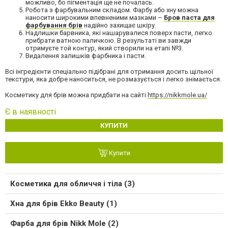
можливо, бо пігментація ще не почалась.
Робота з фарбувальним складом. Фарбу або хну можна
наносити широкими впевненими мазками –
Бров паста для
фарбування брів
надійно захищає шкіру.
Надлишки барвника, які нашарувалися поверх пасти, легко
прибрати ватною паличкою. В результаті ви завжди
отримуєте той контур, який створили на етапі №3.
Видалення залишків фарбника і пасти.
Всі інгредієнти спеціально підібрані для отримання досить щільної
текстури, яка добре наноситься, не розмазується і легко знімається.
Косметику для брів можна придбати на сайті
https://nikkmole.ua/
Є в наявності
КУПИТИ
Купити
Косметика для обличчя і тіла (3)
Хна для брів Ekko Beauty (1)
Фарба для брів Nikk Mole (2)