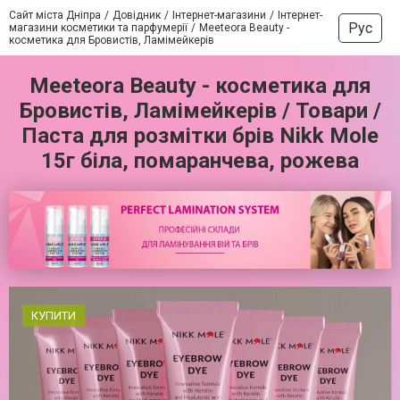
Сайт міста Дніпра
Довідник
Інтернет-магазини
Інтернет-
Рус
магазини косметики та парфумерії
Meeteora Beauty -
косметика для Бровистів, Ламімейкерів
Meeteora Beauty - косметика для
Бровистів, Ламімейкерів / Товари /
Паста для розмітки брів Nikk Mole
15г біла, помаранчева, рожева
КУПИТИ